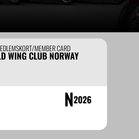
EDLEMSKORT/MEMBER CARD
LD WING CLUB NORWAY
N
2026
2026