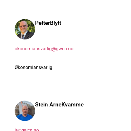
Petter
Blytt
okonomiansvarlig@gwcn.no
Økonomiansvarlig
Stein Arne
Kvamme
ir@gwcn.no