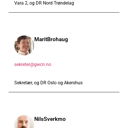
Vara 2, og DR Nord Trøndelag
Marit
Brohaug
sekreter@gwcn.no
Sekretær, og DR Oslo og Akershus
Nils
Sverkmo