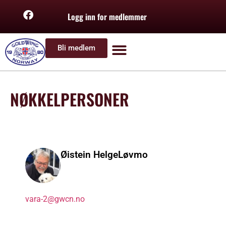
Logg inn for medlemmer
Bli medlem
NØKKELPERSONER
Øistein Helge
Løvmo
vara-2@gwcn.no