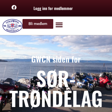
Logg inn for medlemmer
Bli medlem
GWCN siden for
SØR-
TRØNDELAG